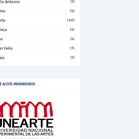
llo Antonio
(1)
smo
(5)
rte
(141)
mca
(4)
os
(4)
er Felix
(1)
ajo
(1)
E ALTOS MIRANDINOS