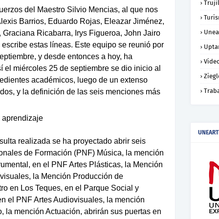
Truji
erzos del Maestro Silvio Mencias, al que nos
Turi
exis Barrios, Eduardo Rojas, Eleazar Jiménez,
Unea
Graciana Ricabarra, Irys Figueroa, John Jairo
 escribe estas líneas. Este equipo se reunió por
Upta
eptiembre, y desde entonces a hoy, ha
Vide
el miércoles 25 de septiembre se dio inicio al
Ziegl
pedientes académicos, luego de un extenso
Trab
dos, y la definición de las seis menciones más
 aprendizaje
UNEART
nsulta realizada se ha proyectado abrir seis
onales de Formación (PNF) Música, la mención
rumental, en el PNF Artes Plásticas, la Mención
ovisuales, la Mención Producción de
tro en Los Teques, en el Parque Social y
 en el PNF Artes Audiovisuales, la mención
, la mención Actuación, abrirán sus puertas en