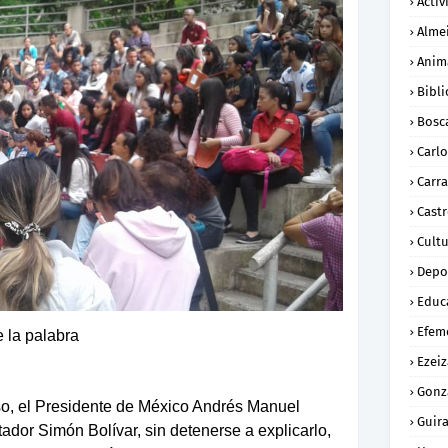
Activ
Alme
Anim
Bibli
Bosc
Carl
Carra
Cast
Cult
Depo
Educ
Efem
e la palabra
Ezeiz
Gonz
o, el Presidente de México Andrés Manuel
Guira
ador Simón Bolívar, sin detenerse a explicarlo,