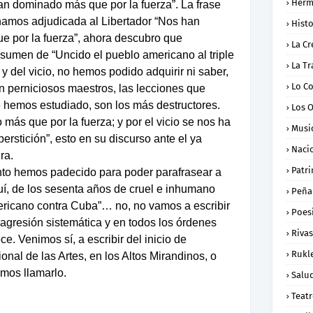
Herm
an dominado más que por la fuerza”. La frase
hamos adjudicada al Libertador “Nos han
Histo
e por la fuerza”, ahora descubro que
La Cr
esumen de “Uncido el pueblo americano al triple
La Tr
a y del vicio, no hemos podido adquirir ni saber,
Lo C
tan perniciosos maestros, las lecciones que
 hemos estudiado, son los más destructores.
Los 
ás que por la fuerza; y por el vicio se nos ha
Musi
rstición”, esto en su discurso ante el ya
Naci
ra.
Patr
nto hemos padecido para poder parafrasear a
uí, de los sesenta años de cruel e inhumano
Peña
ericano contra Cuba”… no, no vamos a escribir
Poes
 agresión sistemática y en todos los órdenes
Rivas
e. Venimos sí, a escribir del inicio de
Rukl
onal de las Artes, en los Altos Mirandinos, o
imos llamarlo.
Salu
Teat