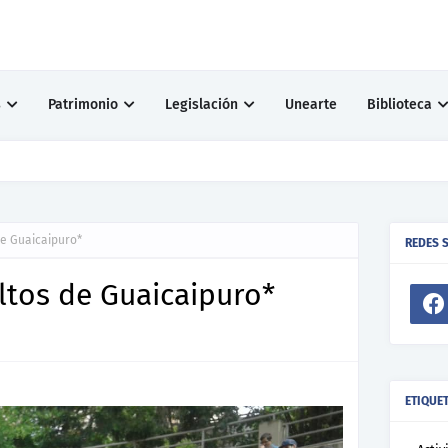
s
Patrimonio
Legislación
Unearte
Biblioteca
° 104 17/07/2026
de Guaicaipuro*
REDES 
ltos de Guaicaipuro*
ETIQUE