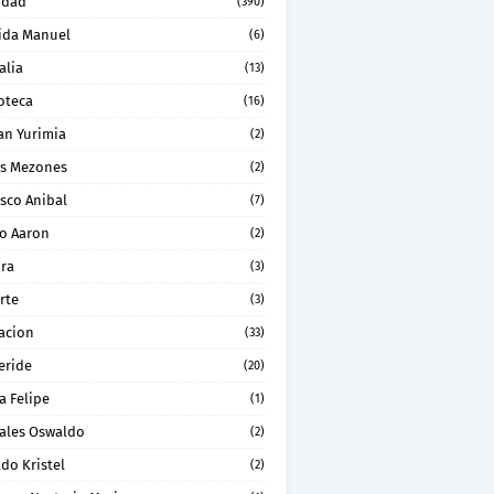
idad
(390)
ida Manuel
(6)
alia
(13)
oteca
(16)
an Yurimia
(2)
os Mezones
(2)
sco Anibal
(7)
ro Aaron
(2)
ura
(3)
rte
(3)
acion
(33)
eride
(20)
a Felipe
(1)
ales Oswaldo
(2)
do Kristel
(2)