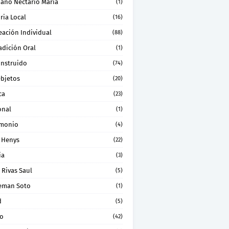
ano Nectario Maria
(1)
ria Local
(16)
eación Individual
(88)
adición Oral
(1)
onstruido
(74)
Objetos
(20)
ca
(23)
onal
(1)
imonio
(4)
 Henys
(22)
ia
(3)
 Rivas Saul
(5)
eman Soto
(1)
d
(5)
ro
(42)