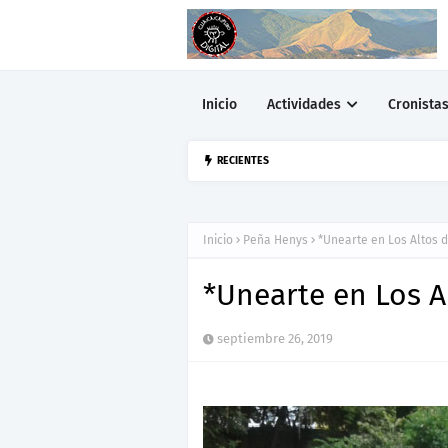
Inicio
Actividades
Cronista
▷Urquía Dice N
RECIENTES
PEÑA HENYS
Inicio
Peña Henys
*Unearte en Los Altos 
*Unearte en Los A
septiembre 26, 2019