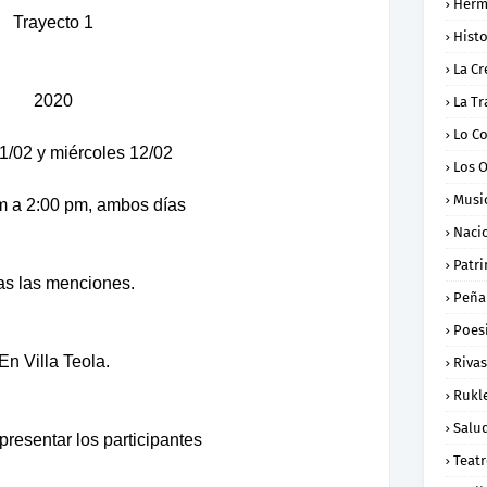
Herm
Trayecto 1
Histo
La Cr
2020
La Tr
Lo C
1/02 y miércoles 12/02
Los 
Musi
m a 2:00 pm, ambos días
Naci
Patr
as las menciones.
Peña
Poes
En Villa Teola.
Rivas
Rukl
Salu
resentar los participantes
Teat