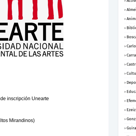
Activ
Alme
Anim
Bibli
Bosc
Carl
Carra
Cast
Cult
Depo
Educ
de inscripción Unearte
Efem
Ezeiz
Gonz
ltos Mirandinos)
Guira