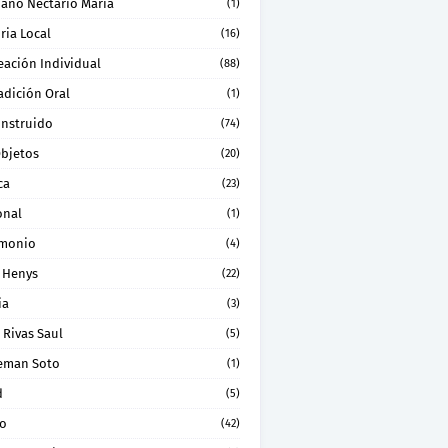
ano Nectario Maria
(1)
ria Local
(16)
eación Individual
(88)
adición Oral
(1)
onstruido
(74)
Objetos
(20)
ca
(23)
onal
(1)
imonio
(4)
 Henys
(22)
ia
(3)
 Rivas Saul
(5)
eman Soto
(1)
d
(5)
ro
(42)