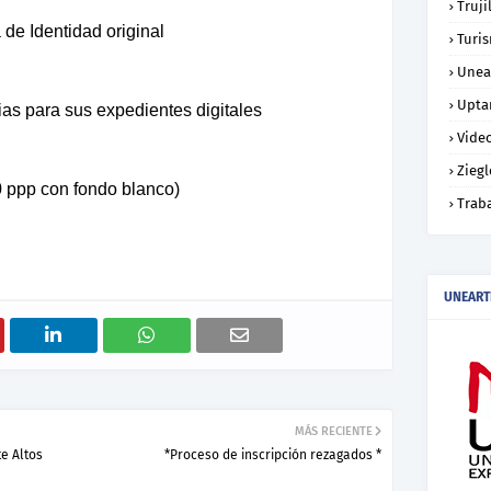
Truji
de Identidad original
Turi
Unea
Upta
ias para sus expedientes digitales
Vide
Ziegl
 ppp con fondo blanco)
Trab
UNEART
MÁS RECIENTE
te Altos
*Proceso de inscripción rezagados *