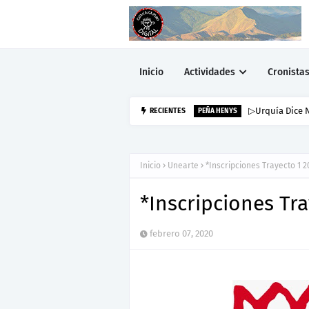
Inicio
Actividades
Cronista
RECIENTES
▷Urquía Dice N
PEÑA HENYS
Inicio
Unearte
*Inscripciones Trayecto 1 2
*Inscripciones Tr
febrero 07, 2020