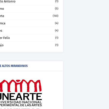
llo Antonio
(1)
smo
(5)
rte
(141)
mca
(4)
os
(4)
er Felix
(1)
ajo
(1)
E ALTOS MIRANDINOS