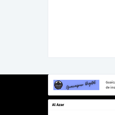
Guaica
de in
Al Azar