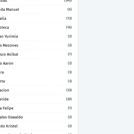
idad
(390)
ida Manuel
(6)
alia
(13)
oteca
(16)
an Yurimia
(2)
os Mezones
(2)
sco Anibal
(7)
ro Aaron
(2)
ura
(3)
rte
(3)
acion
(33)
eride
(20)
a Felipe
(1)
ales Oswaldo
(2)
do Kristel
(2)