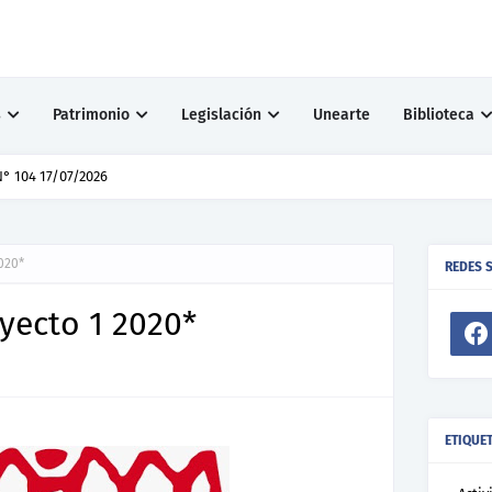
s
Patrimonio
Legislación
Unearte
Biblioteca
° 103 10/07/2026
020*
REDES 
ayecto 1 2020*
ETIQUE