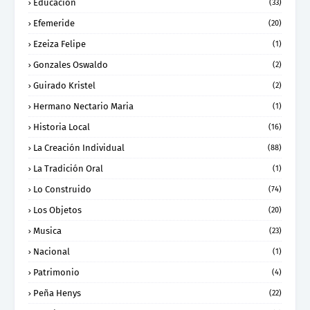
Educacion
(33)
Efemeride
(20)
Ezeiza Felipe
(1)
Gonzales Oswaldo
(2)
Guirado Kristel
(2)
Hermano Nectario Maria
(1)
Historia Local
(16)
La Creación Individual
(88)
La Tradición Oral
(1)
Lo Construido
(74)
Los Objetos
(20)
Musica
(23)
Nacional
(1)
Patrimonio
(4)
Peña Henys
(22)