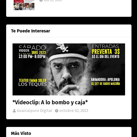
July 03, 2026
Te Puede Interesar
VIDEOS
*Videoclip: A lo bombo y caja*
Guaicaipuro Digital
octubre 02, 2023
Más Visto