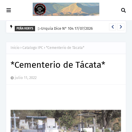
▷Urquía Dice N° 104 17/07/2026
PEÑA HENYS
Inicio
Catalogo IPC
*Cementerio de Tácata*
*Cementerio de Tácata*
julio 11, 2022