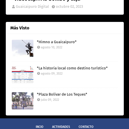
Guaicaipuro Digital
octubre 02, 2023
Más Visto
*Himno a Guaicaipuro*
agosto 10, 2022
*La historia local como destino turístico*
agosto 09, 2022
*Plaza Bolívar de Los Teques*
julio 09, 2022
INCIO
ACTIVIDADES
CONTACTO