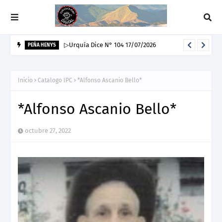
▷Urquía Dice N° 104 17/07/2026
PEÑA HENYS
Inicio
Catalogo IPC
*Alfonso Ascanio Bello*
*Alfonso Ascanio Bello*
octubre 27, 2022