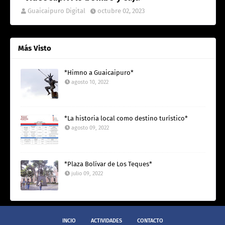
Guaicaipuro Digital
octubre 02, 2023
Más Visto
*Himno a Guaicaipuro*
agosto 10, 2022
*La historia local como destino turístico*
agosto 09, 2022
*Plaza Bolívar de Los Teques*
julio 09, 2022
INCIO
ACTIVIDADES
CONTACTO