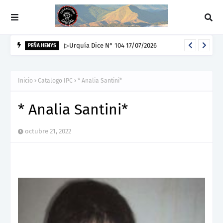
▷Urquía Dice N° 104 17/07/2026
PEÑA HENYS
Inicio
Catalogo IPC
* Analia Santini*
* Analia Santini*
octubre 21, 2022