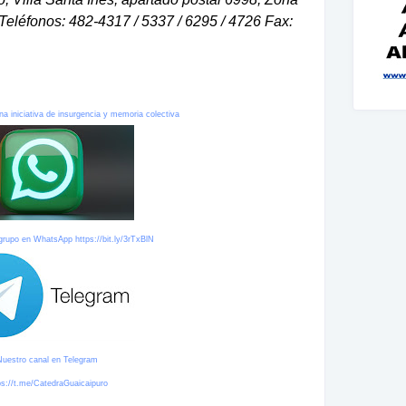
Teléfonos: 482-4317 / 5337 / 6295 / 4726 Fax:
na iniciativa de insurgencia y memoria colectiva
 grupo en WhatsApp
https://bit.ly/3rTxBlN
Nuestro canal en Telegram
ps://t.me/CatedraGuaicaipuro