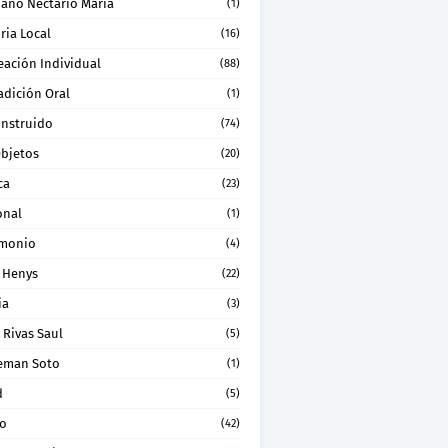
ano Nectario Maria
(1)
ria Local
(16)
eación Individual
(88)
adición Oral
(1)
onstruido
(74)
Objetos
(20)
ca
(23)
onal
(1)
imonio
(4)
 Henys
(22)
ia
(3)
 Rivas Saul
(5)
eman Soto
(1)
d
(5)
ro
(42)