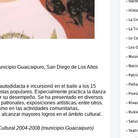
Herm
Histo
La Cr
La Tr
Lo C
Los 
Musi
Naci
unicipio Guaicaipuro, San Diego de Los Altos
Patr
Peña
utodidacta e incursionó en el baile a los 15
istas populares. Especialmente practica la danza
Poes
or su desempeño. Se ha presentado en diversos
atronales, exposiciones artísticas, entre otros.
Rivas
smo en las actividades comunitarias,
Rukl
alcanzar mayores logros en el ámbito cultural.
Salu
ultural 2004-2008 (municipio Guaicaipuro)
Teat