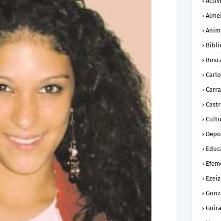
Activ
Alme
Anim
Bibli
Bosc
Carl
Carra
Cast
Cult
Depo
Educ
Efem
Ezeiz
Gonz
Guira