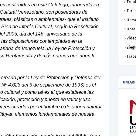
Truji
les contenidas en este Catálogo, elaborado en
Turi
 Cultural Venezolano, son poseedoras de
urales, plásticas o ambientales- que el Instituto
Unea
a Bien de Interés Cultural, según la Resolución
Upta
el 2005, día del 146° aniversario de la
Vide
 las disposiciones contempladas en la
Ziegl
variana de Venezuela, la Ley de Protección y
y su Reglamento y demás normas que rigen la
Trab
l, creado por la Ley de Protección y Defensa del
UNEART
l Nº 4.623 del 3 de septiembre de 1993) es el
o cultural y como tal es el que establece las
ficación, protección y puesta en valor y uso
ugares creados por el hombre o de origen natural
stituyan elementos fundamentales de nuestra
, Villa Santa Inés, apartado postal 6998, Zona