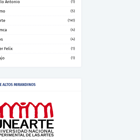
llo Antonio
(1)
smo
(5)
rte
(141)
mca
(4)
os
(4)
er Felix
(1)
ajo
(1)
E ALTOS MIRANDINOS