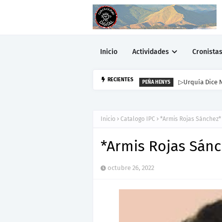
Inicio
Actividades
Cronista
▷Urquía Dice N
RECIENTES
PEÑA HENYS
Inicio
Catalogo IPC
*Armis Rojas Sánchez*
*Armis Rojas Sán
octubre 26, 2022