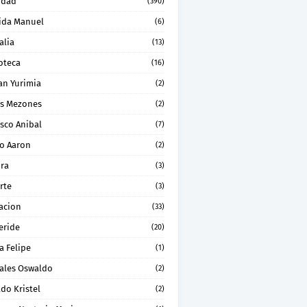
idad
(390)
ida Manuel
(6)
alia
(13)
oteca
(16)
an Yurimia
(2)
os Mezones
(2)
sco Anibal
(7)
ro Aaron
(2)
ura
(3)
rte
(3)
acion
(33)
eride
(20)
a Felipe
(1)
ales Oswaldo
(2)
do Kristel
(2)