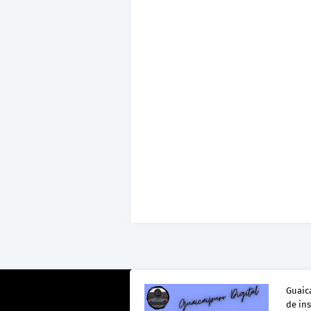
Guaica
de in