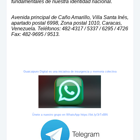
fundamentales de nuestra identidad nacional.
Avenida principal de Caño Amarillo, Villa Santa Inés,
apartado postal 6998, Zona postal 1010, Caracas,
Venezuela. Teléfonos: 482-4317 / 5337 / 6295 / 4726
Fax: 482-9695 / 9513.
Guaicaipuro Digital es una iniciativa de insurgencia y memoria colectiva
Únete a nuestro grupo en WhatsApp
https://bit.ly/3rTxBlN