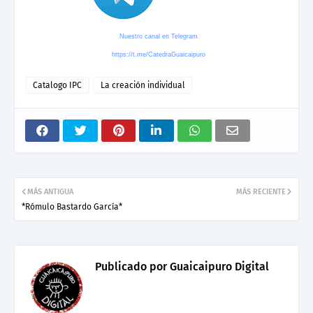
Nuestro canal en Telegram
https://t.me/CatedraGuaicaipuro
Catalogo IPC
La creación individual
MÁS ANTIGUA
MÁS RECIENTE
*Rómulo Bastardo García*
Publicado por
Guaicaipuro Digital