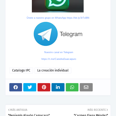
Únete a nuestro grupo en WhatsApp
https://bit.ly/3rTxBlN
Nuestro canal en Telegram
https://t.me/CatedraGuaicaipuro
Catalogo IPC
La creación individual
MÁS ANTIGUA
MÁS RECIENTE
*Benjamín Alayón Camacaro*
*Carmen Elena Méndez*