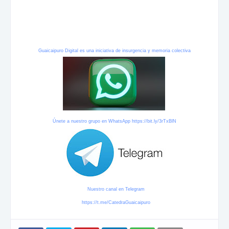
Guaicaipuro Digital es una iniciativa de insurgencia y memoria colectiva
Únete a nuestro grupo en WhatsApp
https://bit.ly/3rTxBlN
Nuestro canal en Telegram
https://t.me/CatedraGuaicaipuro