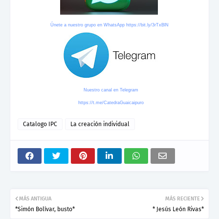
Únete a nuestro grupo en WhatsApp
https://bit.ly/3rTxBlN
Nuestro canal en Telegram
https://t.me/CatedraGuaicaipuro
Catalogo IPC
La creación individual
MÁS ANTIGUA
MÁS RECIENTE
*Simón Bolívar, busto*
* Jesús León Rivas*