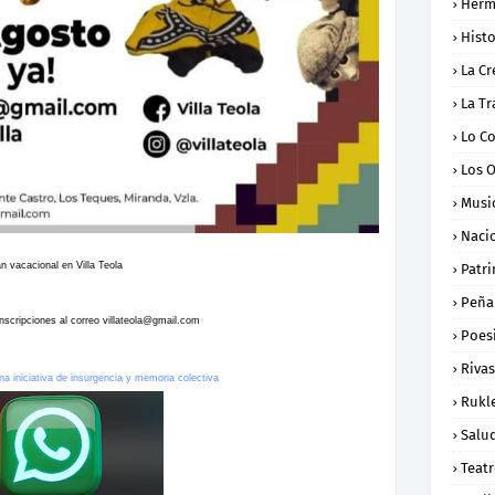
Herm
Histo
La Cr
La Tr
Lo C
Los 
Musi
Naci
n vacacional en Villa Teola
Patr
Peña
nscripciones al correo villateola@gmail.com
Poes
Rivas
na iniciativa de insurgencia y memoria colectiva
Rukl
Salu
Teat