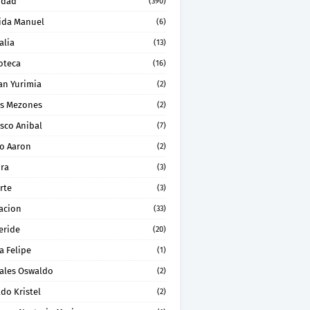
idad
(390)
ida Manuel
(6)
alia
(13)
oteca
(16)
an Yurimia
(2)
os Mezones
(2)
sco Anibal
(7)
ro Aaron
(2)
ura
(3)
rte
(3)
acion
(33)
eride
(20)
a Felipe
(1)
ales Oswaldo
(2)
do Kristel
(2)