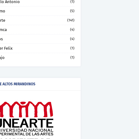
llo Antonio
(1)
smo
(5)
rte
(141)
mca
(4)
os
(4)
er Felix
(1)
ajo
(1)
E ALTOS MIRANDINOS