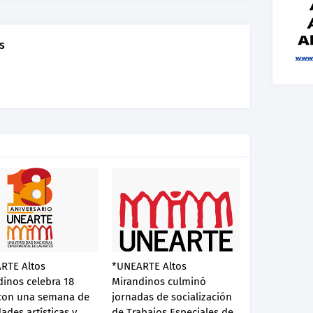
s
RTE Altos
*UNEARTE Altos
inos celebra 18
Mirandinos culminó
con una semana de
jornadas de socialización
dades artísticas y
de Trabajos Especiales de