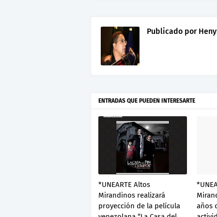
Publicado por
Heny
ENTRADAS QUE PUEDEN INTERESARTE
*UNEARTE Altos
*UNEA
Mirandinos realizará
Mirand
proyección de la película
años 
venezolana “La Casa del
activi