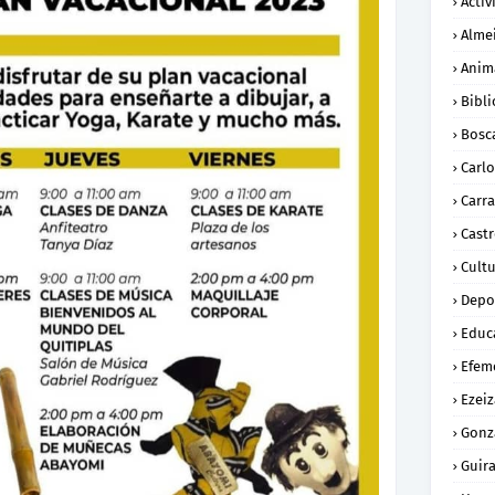
Activ
Alme
Anim
Bibli
Bosc
Carl
Carra
Cast
Cult
Depo
Educ
Efem
Ezeiz
Gonz
Guira