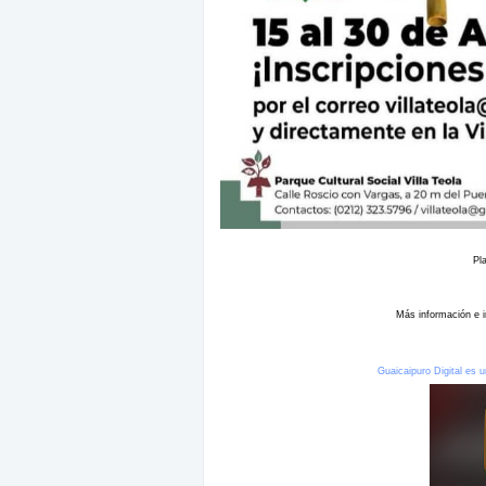
Pla
Más información e i
Guaicaipuro Digital es u