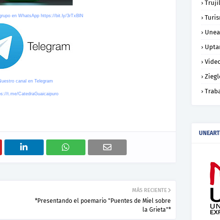
Truji
 grupo en WhatsApp
https://bit.ly/3rTxBlN
Turi
Unea
Upta
Vide
Ziegl
Nuestro canal en Telegram
Trab
ps://t.me/CatedraGuaicaipuro
UNEART
MÁS RECIENTE
*Presentando el poemario "Puentes de Miel sobre
la Grieta"*