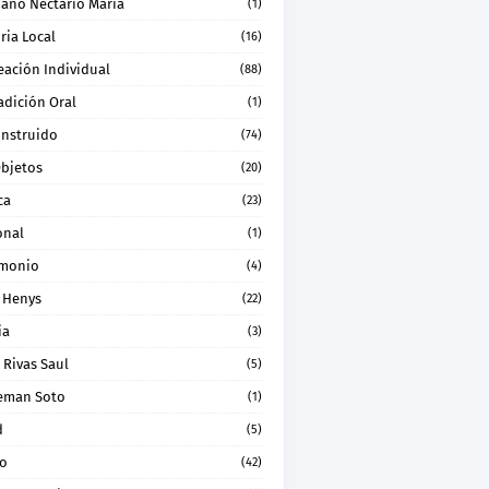
ano Nectario Maria
(1)
ria Local
(16)
eación Individual
(88)
adición Oral
(1)
onstruido
(74)
Objetos
(20)
ca
(23)
onal
(1)
imonio
(4)
 Henys
(22)
ia
(3)
 Rivas Saul
(5)
eman Soto
(1)
d
(5)
ro
(42)