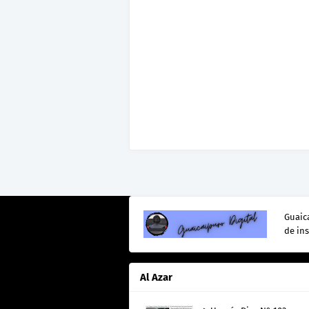
Guaica
de in
Al Azar