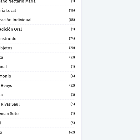
ano Nectario Maria
(1)
ria Local
(16)
eación Individual
(88)
adición Oral
(1)
onstruido
(74)
Objetos
(20)
ca
(23)
onal
(1)
imonio
(4)
 Henys
(22)
ia
(3)
 Rivas Saul
(5)
eman Soto
(1)
d
(5)
ro
(42)