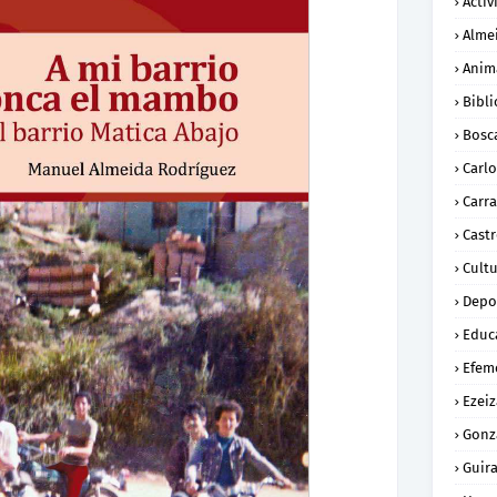
Activ
Alme
Anim
Bibli
Bosc
Carl
Carra
Cast
Cult
Depo
Educ
Efem
Ezeiz
Gonz
Guira