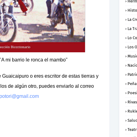
Herm
Histo
La Cr
La Tr
Lo C
Los 
Musi
A mi barrio le ronca el mambo"
Naci
Patr
e Guaicaipuro o eres escritor de estas tierras y
Peña
 los de algún otro, puedes enviarlo al correo
Poes
potori@gmail.com
Rivas
Rukl
Salu
Teat