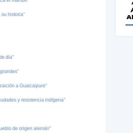
onca el mambo"
su historia"
de día"
 grandes"
traición a Guaicaipuro"
udades y resistencia indígena"
 pueblo de origen alemán"