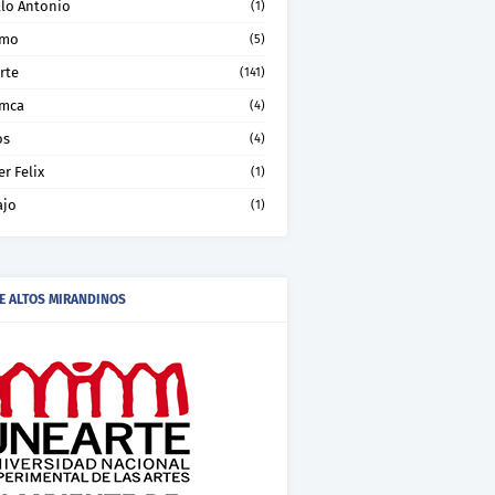
llo Antonio
(1)
smo
(5)
rte
(141)
mca
(4)
os
(4)
er Felix
(1)
ajo
(1)
E ALTOS MIRANDINOS