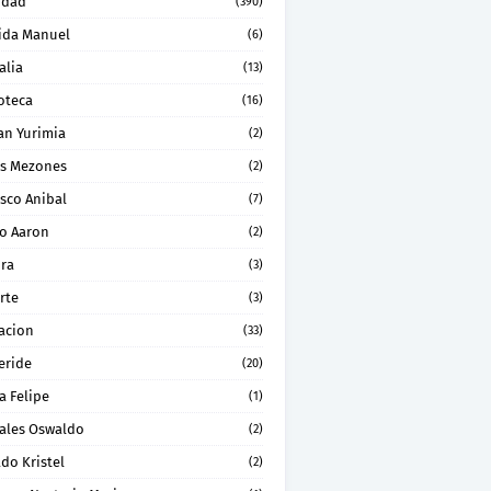
idad
(390)
ida Manuel
(6)
alia
(13)
oteca
(16)
an Yurimia
(2)
os Mezones
(2)
sco Anibal
(7)
ro Aaron
(2)
ura
(3)
rte
(3)
acion
(33)
eride
(20)
a Felipe
(1)
ales Oswaldo
(2)
do Kristel
(2)