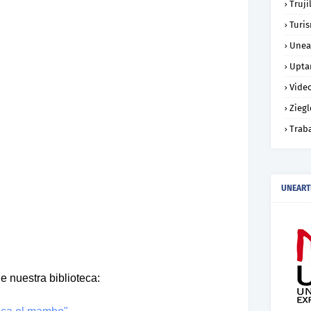
Truji
Turi
Unea
Upta
Vide
Ziegl
Trab
UNEART
de nuestra biblioteca: