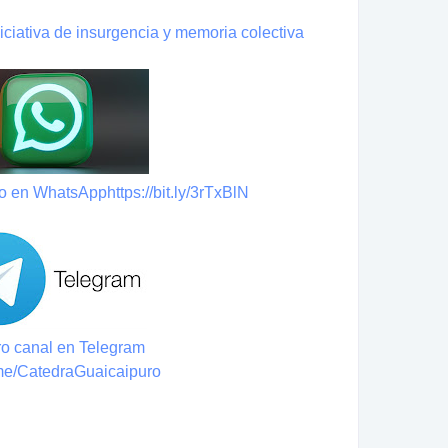
iciativa de insurgencia y memoria colectiva
po en WhatsApp
https://bit.ly/3rTxBlN
o canal en Telegram
t.me/CatedraGuaicaipuro