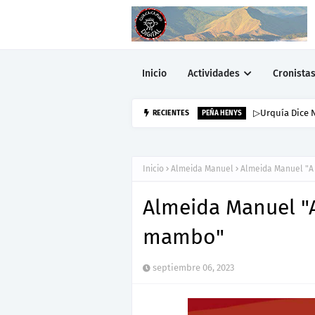
Inicio
Actividades
Cronista
▷Urquía Dice N
RECIENTES
PEÑA HENYS
Inicio
Almeida Manuel
Almeida Manuel "A 
Almeida Manuel "A
mambo"
septiembre 06, 2023