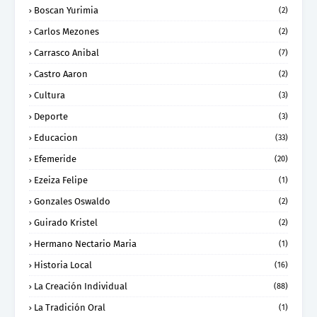
Boscan Yurimia
(2)
Carlos Mezones
(2)
Carrasco Anibal
(7)
Castro Aaron
(2)
Cultura
(3)
Deporte
(3)
Educacion
(33)
Efemeride
(20)
Ezeiza Felipe
(1)
Gonzales Oswaldo
(2)
Guirado Kristel
(2)
Hermano Nectario Maria
(1)
Historia Local
(16)
La Creación Individual
(88)
La Tradición Oral
(1)