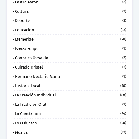
Castro Aaron
(2)
Cultura
(3)
Deporte
(3)
Educacion
(33)
Efemeride
(20)
Ezeiza Felipe
(1)
Gonzales Oswaldo
(2)
Guirado Kristel
(2)
Hermano Nectario Maria
(1)
Historia Local
(16)
La Creación Individual
(88)
La Tradición Oral
(1)
Lo Construido
(74)
Los Objetos
(20)
Musica
(23)