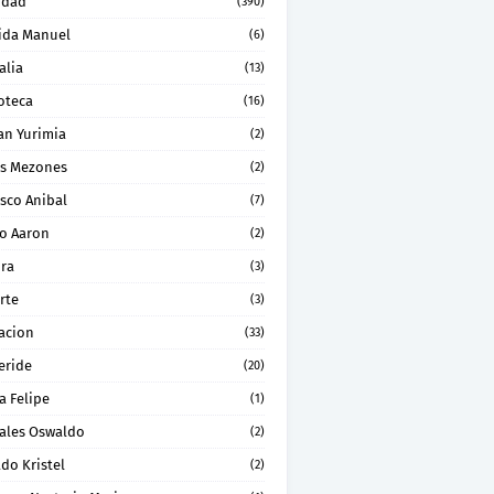
idad
(390)
ida Manuel
(6)
alia
(13)
oteca
(16)
an Yurimia
(2)
os Mezones
(2)
sco Anibal
(7)
ro Aaron
(2)
ura
(3)
rte
(3)
acion
(33)
eride
(20)
a Felipe
(1)
ales Oswaldo
(2)
do Kristel
(2)