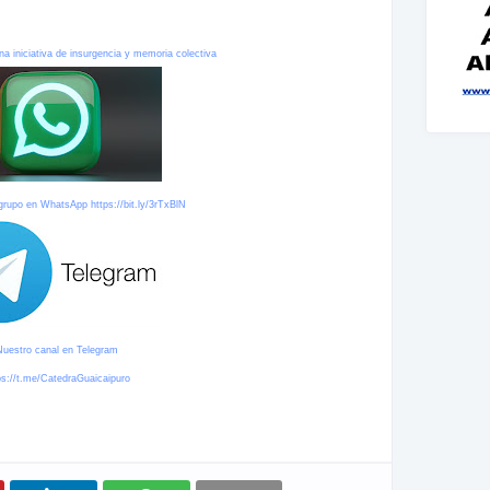
na iniciativa de insurgencia y memoria colectiva
 grupo en WhatsApp
https://bit.ly/3rTxBlN
Nuestro canal en Telegram
ps://t.me/CatedraGuaicaipuro