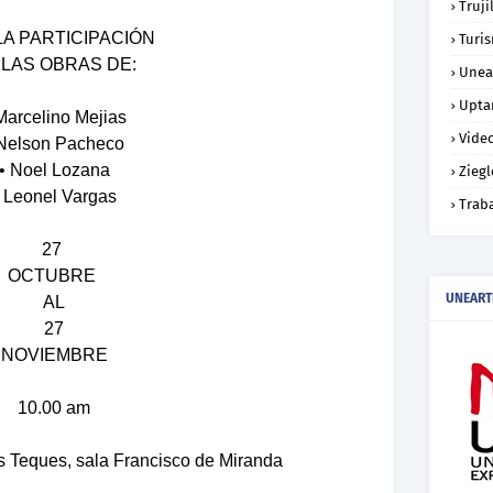
Truji
LA PARTICIPACIÓN
Turi
 LAS OBRAS DE:
Unea
Upta
Marcelino Mejias
Vide
 Nelson Pacheco
• Noel Lozana
Ziegl
• Leonel Vargas
Trab
27
OCTUBRE
UNEART
AL
27
NOVIEMBRE
10.00 am
s Teques, sala Francisco de Miranda