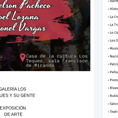
Herm
Histo
La Cr
La Tr
Lo C
Los 
Musi
Naci
Patr
Peña
Poes
Rivas
GALERÍA LOS
UES Y SU GENTE
Rukl
Salu
EXPOSICIÓN
Teat
DE ARTE