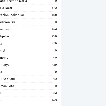
ano Nectario Maria
(1)
ria Local
(16)
eación Individual
(88)
adición Oral
(1)
onstruido
(74)
Objetos
(20)
ca
(23)
onal
(1)
imonio
(4)
 Henys
(22)
ia
(3)
 Rivas Saul
(5)
eman Soto
(1)
d
(5)
ro
(42)