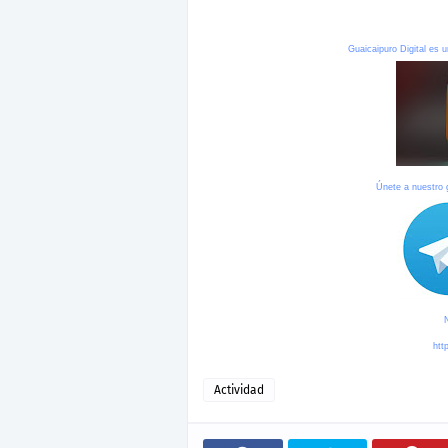
Guaicaipuro Digital es u
Únete a nuestro
htt
Actividad