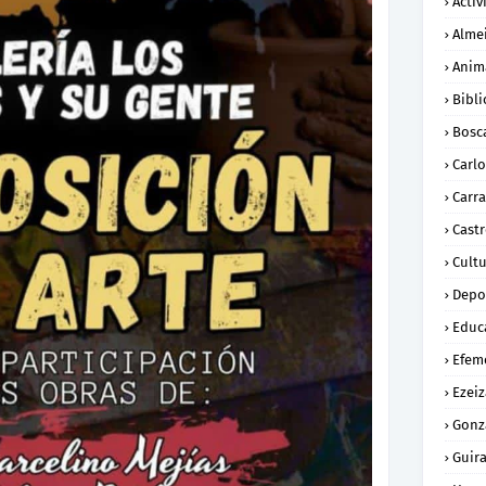
Activ
Alme
Anim
Bibli
Bosc
Carl
Carra
Cast
Cult
Depo
Educ
Efem
Ezeiz
Gonz
Guira