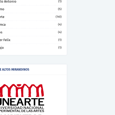
llo Antonio
(1)
smo
(5)
rte
(141)
mca
(4)
os
(4)
er Felix
(1)
ajo
(1)
E ALTOS MIRANDINOS