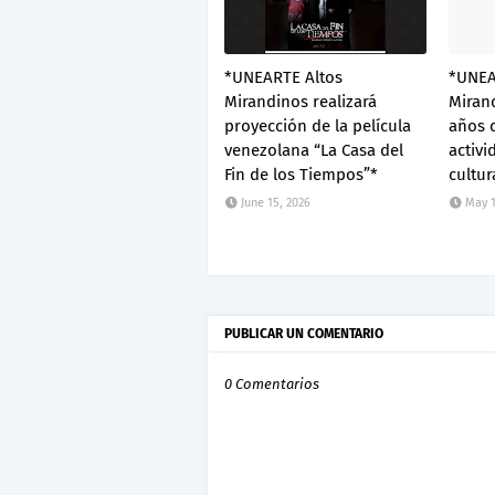
*UNEARTE Altos
*UNEA
Mirandinos realizará
Mirand
proyección de la película
años 
venezolana “La Casa del
activi
Fin de los Tiempos”*
cultur
June 15, 2026
May 1
PUBLICAR UN COMENTARIO
0 Comentarios