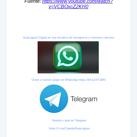
Fuente:
https://www.youtube.com/watch?
v=VCBOxcZ2KH0
Guaicaipuro Digital es una iniciativa de insurgencia y memoria colectiva
Únete a nuestro grupo en WhatsApp
https://bit.ly/3rTxBlN
Nuestro canal en Telegram
https://t.me/CatedraGuaicaipuro