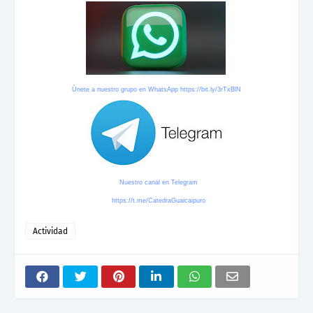
Únete a nuestro grupo en WhatsApp
https://bit.ly/3rTxBlN
Nuestro canal en Telegram
https://t.me/CatedraGuaicaipuro
Actividad