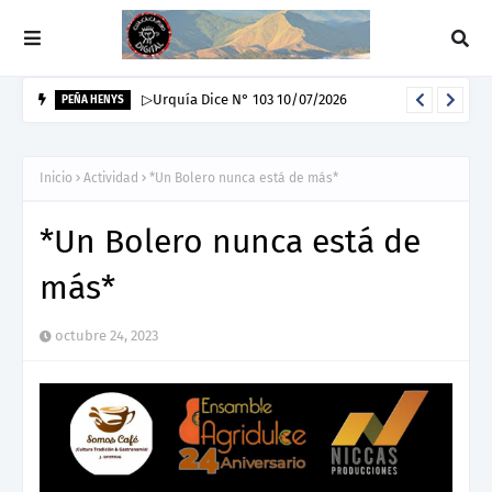
▷Urquía Dice N° 103 10/07/2026
PEÑA HENYS
Inicio
Actividad
*Un Bolero nunca está de más*
*Un Bolero nunca está de
más*
octubre 24, 2023