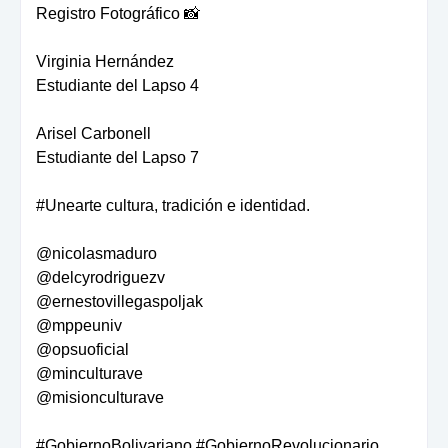
Registro Fotográfico 📸
Virginia Hernández
Estudiante del Lapso 4
Arisel Carbonell
Estudiante del Lapso 7
#Unearte cultura, tradición e identidad.
@nicolasmaduro
@delcyrodriguezv
@ernestovillegaspoljak
@mppeuniv
@opsuoficial
@minculturave
@misionculturave
#GobiernoBolivariano #GobiernoRevolucionario