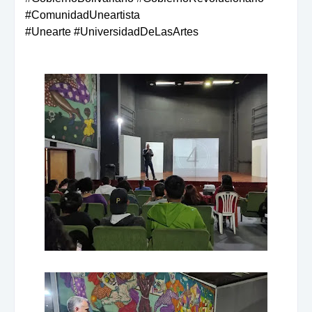
#ComunidadUneartista
#Unearte #UniversidadDeLasArtes