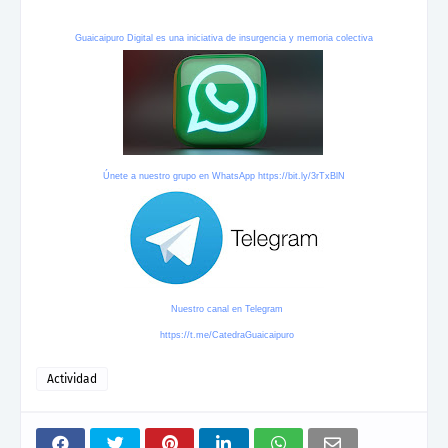
Guaicaipuro Digital es una iniciativa de insurgencia y memoria colectiva
Únete a nuestro grupo en WhatsApp
https://bit.ly/3rTxBlN
Nuestro canal en Telegram
https://t.me/CatedraGuaicaipuro
Actividad