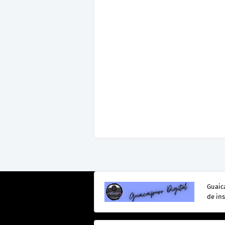
Guaica
de in