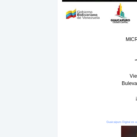
MIC
“
Vie
Buleva
Guaicaipuro Digital es u