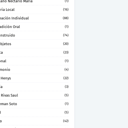
ano Nectario Maria
(1)
ria Local
(16)
eación Individual
(88)
adición Oral
(1)
onstruido
(74)
Objetos
(20)
ca
(23)
onal
(1)
imonio
(4)
 Henys
(22)
ia
(3)
 Rivas Saul
(5)
eman Soto
(1)
d
(5)
ro
(42)