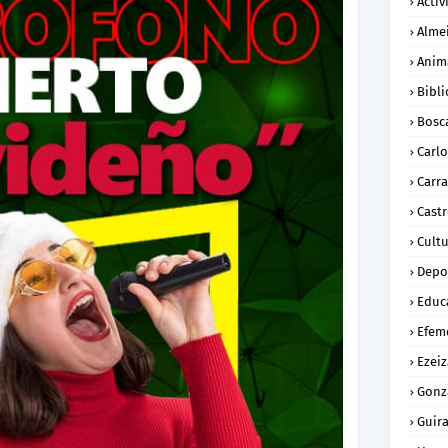
Activ
Alme
Anim
Bibli
Bosc
Carl
Carra
Cast
Cult
Depo
Educ
Efem
Ezeiz
Gonz
Guira