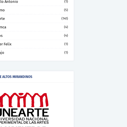
llo Antonio
(1)
smo
(5)
rte
(141)
mca
(4)
os
(4)
er Felix
(1)
ajo
(1)
E ALTOS MIRANDINOS