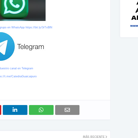
 grupo en WhatsApp
https://bit.ly/3rTxBlN
Nuestro canal en Telegram
ps://t.me/CatedraGuaicaipuro
MÁS RECIENTE