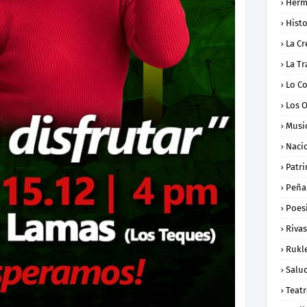
Herm
Histo
La Cr
La Tr
Lo C
Los 
Musi
Naci
Patr
Peña
Poes
Rivas
Rukl
Salu
Teat