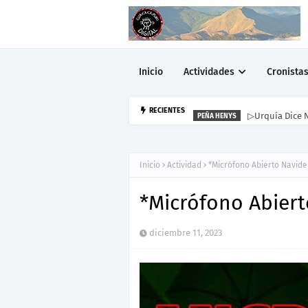
Inicio
Actividades
Cronista
▷Urquía Dice N
RECIENTES
PEÑA HENYS
Inicio
Actividad
*Micrófono Abierto Navid
*Micrófono Abier
diciembre 11, 2023