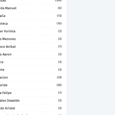
idad
(390)
ida Manuel
(6)
alia
(13)
oteca
(16)
an Yurimia
(2)
os Mezones
(2)
sco Anibal
(7)
ro Aaron
(2)
ura
(3)
rte
(3)
acion
(33)
eride
(20)
a Felipe
(1)
ales Oswaldo
(2)
do Kristel
(2)