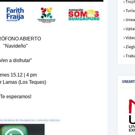
Truji
Turi
Unea
Upta
Vide
RÓFONO ABIERTO
"Navideño"
Ziegl
Trab
Ven a disfrutar”
rnes 15.12 | 4 pm
r Lamas (Los Teques)
UNEART
¡Te esperamos!
na iniciativa de insurgencia y memoria colectiva