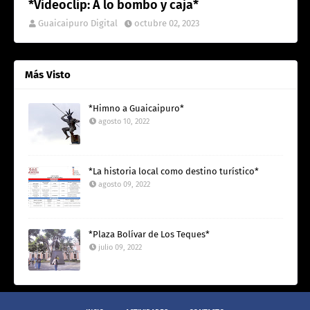
*Videoclip: A lo bombo y caja*
Guaicaipuro Digital
octubre 02, 2023
Más Visto
*Himno a Guaicaipuro*
agosto 10, 2022
*La historia local como destino turístico*
agosto 09, 2022
*Plaza Bolívar de Los Teques*
julio 09, 2022