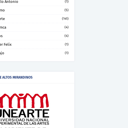
llo Antonio
(1)
smo
(5)
rte
(141)
mca
(4)
os
(4)
er Felix
(1)
ajo
(1)
E ALTOS MIRANDINOS