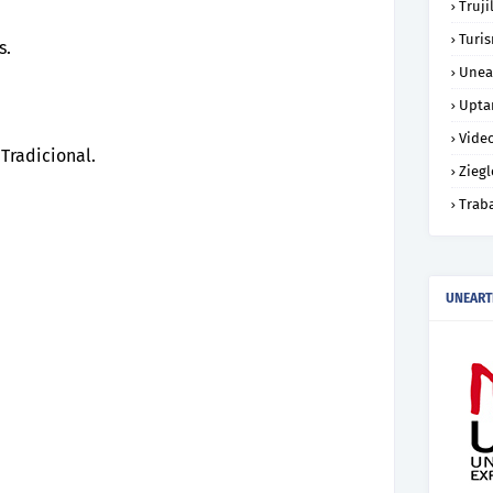
Truji
Turi
s.
Unea
Upta
Vide
 Tradicional.
Ziegl
Trab
UNEART