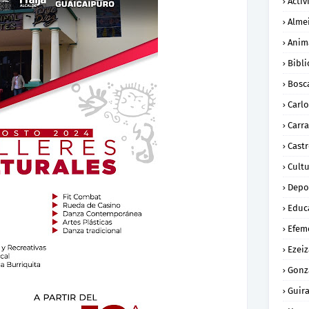
Activ
Alme
Anim
Bibli
Bosc
Carl
Carra
Cast
Cult
Depo
Educ
Efem
Ezeiz
Gonz
Guira