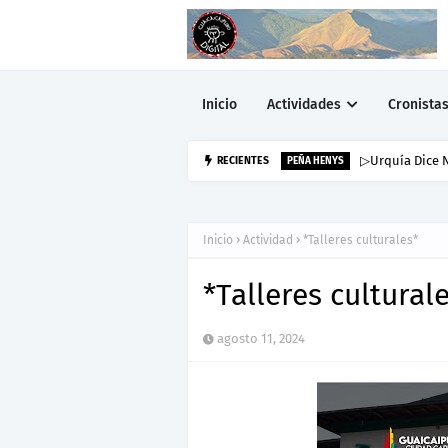
Inicio
Actividades
Cronista
▷Urquía Dice N
RECIENTES
PEÑA HENYS
Inicio
Actividad
*Talleres culturales*
*Talleres cultural
agosto 11, 2024