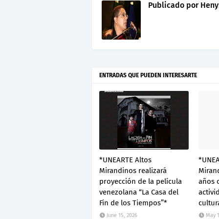
Publicado por
Heny
ENTRADAS QUE PUEDEN INTERESARTE
*UNEARTE Altos
*UNEA
Mirandinos realizará
Mirand
proyección de la película
años 
venezolana “La Casa del
activi
Fin de los Tiempos”*
cultur
June 15, 2026
May 1