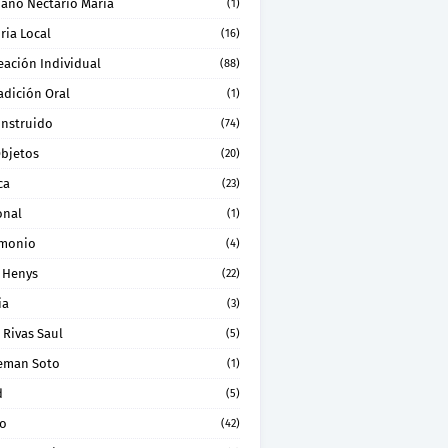
ano Nectario Maria
(1)
ria Local
(16)
eación Individual
(88)
adición Oral
(1)
onstruido
(74)
Objetos
(20)
ca
(23)
onal
(1)
imonio
(4)
 Henys
(22)
ia
(3)
 Rivas Saul
(5)
eman Soto
(1)
d
(5)
ro
(42)