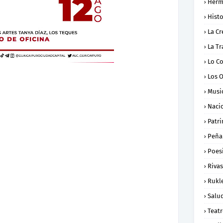
Herm
Histo
La Cr
La Tr
Lo C
Los 
Musi
Naci
Patr
Peña
Poes
Rivas
Rukl
Salu
Teat