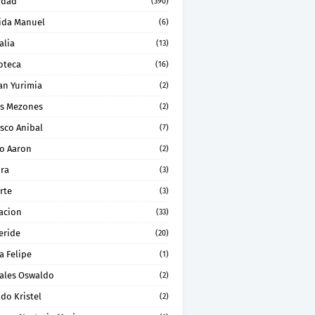
idad
(390)
ida Manuel
(6)
alia
(13)
oteca
(16)
an Yurimia
(2)
os Mezones
(2)
sco Anibal
(7)
ro Aaron
(2)
ura
(3)
rte
(3)
acion
(33)
eride
(20)
a Felipe
(1)
ales Oswaldo
(2)
do Kristel
(2)