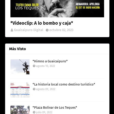
*Videoclip: A lo bombo y caja*
Guaicaipuro Digital
octubre 02, 2023
Más Visto
*Himno a Guaicaipuro*
agosto 10, 2022
*La historia local como destino turístico*
agosto 09, 2022
*Plaza Bolívar de Los Teques*
julio 09, 2022