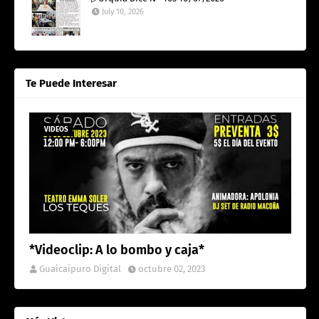
July 10, 2026
Te Puede Interesar
VIDEOS
*Videoclip: A lo bombo y caja*
Guaicaipuro Digital
octubre 02, 2023