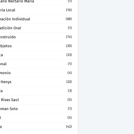
ano Nectario Maria
(1)
ria Local
(16)
eación Individual
(88)
adición Oral
(1)
onstruido
(74)
Objetos
(20)
ca
(23)
onal
(1)
imonio
(4)
 Henys
(22)
ia
(3)
 Rivas Saul
(5)
eman Soto
(1)
d
(5)
ro
(42)