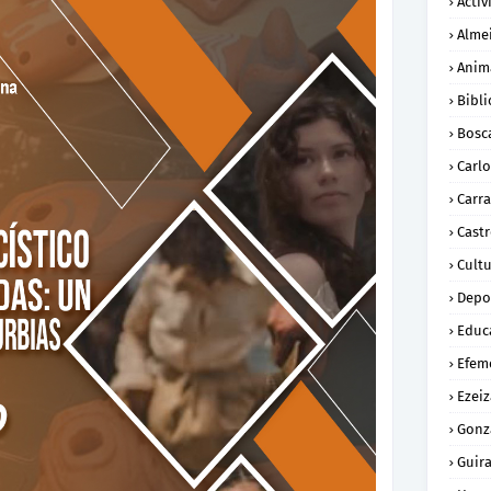
Activ
Alme
Anim
Bibli
Bosc
Carl
Carra
Cast
Cult
Depo
Educ
Efem
Ezeiz
Gonz
Guira