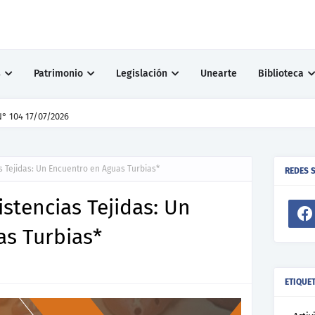
s
Patrimonio
Legislación
Unearte
Biblioteca
° 104 17/07/2026
 Tejidas: Un Encuentro en Aguas Turbias*
REDES 
stencias Tejidas: Un
as Turbias*
ETIQUE