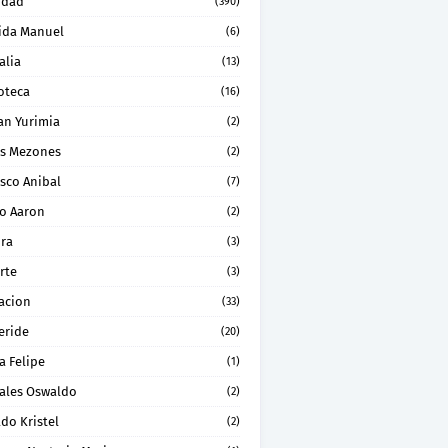
idad
(390)
ida Manuel
(6)
alia
(13)
oteca
(16)
an Yurimia
(2)
os Mezones
(2)
sco Anibal
(7)
ro Aaron
(2)
ura
(3)
rte
(3)
acion
(33)
eride
(20)
a Felipe
(1)
ales Oswaldo
(2)
do Kristel
(2)