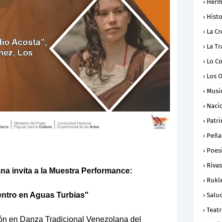
Herm
Histo
La Cr
La Tr
Lo C
Los 
Musi
Naci
Patr
Peña
Poes
Rivas
a invita a la Muestra Performance:
Rukl
entro en Aguas Turbias"
Salu
Teat
ón en Danza Tradicional Venezolana del