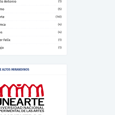
llo Antonio
(1)
smo
(5)
rte
(141)
mca
(4)
os
(4)
er Felix
(1)
ajo
(1)
E ALTOS MIRANDINOS