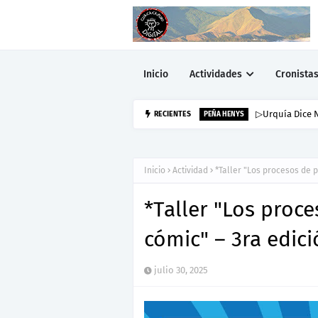
Inicio
Actividades
Cronista
▷Urquía Dice N
RECIENTES
PEÑA HENYS
Inicio
Actividad
*Taller "Los procesos de p
*Taller "Los proc
cómic" – 3ra edic
julio 30, 2025