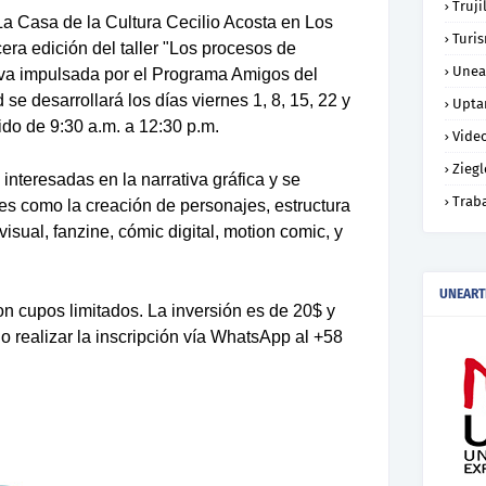
Truji
La Casa de la Cultura Cecilio Acosta en Los
Turi
era edición del taller
"Los procesos de
Unea
tiva impulsada por el Programa Amigos del
 se desarrollará los días
viernes 1, 8, 15, 22 y
Upta
ido de
9:30 a.m. a 12:30 p.m.
Vide
Ziegl
 interesadas en la narrativa gráfica y se
Trab
s como la creación de personajes, estructura
visual, fanzine, cómic digital, motion comic, y
UNEART
con
cupos limitados
. La inversión es de
20$
y
o realizar la inscripción vía WhatsApp al
+58