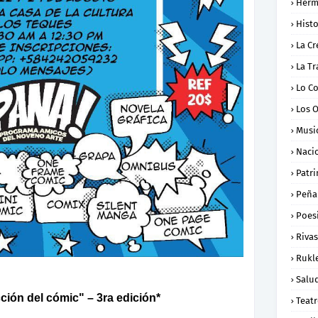
Herm
Histo
La Cr
La Tr
Lo C
Los 
Musi
Naci
Patr
Peña
Poes
Rivas
Rukl
Salu
ción del cómic" – 3ra edición*
Teat