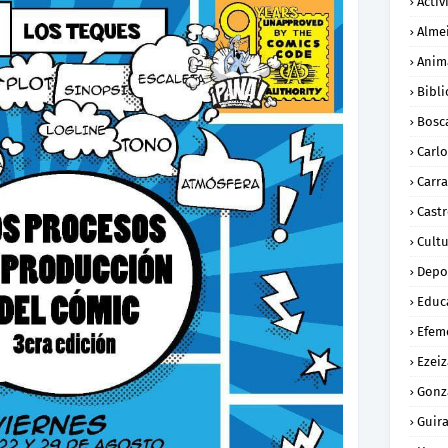
Activ
Alme
Anim
Bibli
Bosc
Carl
Carra
Cast
Cult
Depo
Educ
Efem
Ezeiz
Gonz
Guira