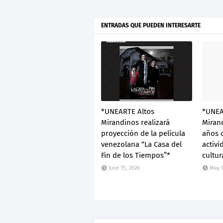
ENTRADAS QUE PUEDEN INTERESARTE
*UNEARTE Altos
*UNEA
Mirandinos realizará
Mirand
proyección de la película
años 
venezolana “La Casa del
activi
Fin de los Tiempos”*
cultur
June 15, 2026
May 1