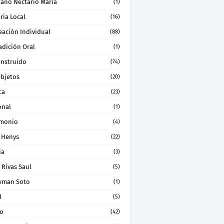
ano Nectario Maria
(1)
ria Local
(16)
eación Individual
(88)
adición Oral
(1)
onstruido
(74)
Objetos
(20)
ca
(23)
onal
(1)
imonio
(4)
 Henys
(22)
ia
(3)
 Rivas Saul
(5)
eman Soto
(1)
d
(5)
ro
(42)