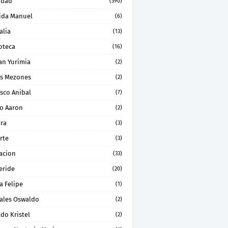
idad
(390)
ida Manuel
(6)
alia
(13)
oteca
(16)
an Yurimia
(2)
os Mezones
(2)
sco Anibal
(7)
ro Aaron
(2)
ura
(3)
rte
(3)
acion
(33)
eride
(20)
a Felipe
(1)
ales Oswaldo
(2)
do Kristel
(2)