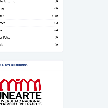
llo Antonio
(1)
smo
(5)
rte
(141)
mca
(4)
os
(4)
er Felix
(1)
ajo
(1)
E ALTOS MIRANDINOS