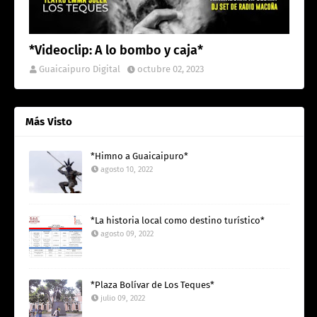
*Videoclip: A lo bombo y caja*
Guaicaipuro Digital
octubre 02, 2023
Más Visto
*Himno a Guaicaipuro*
agosto 10, 2022
*La historia local como destino turístico*
agosto 09, 2022
*Plaza Bolívar de Los Teques*
julio 09, 2022