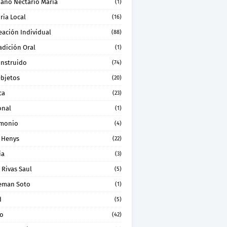
ano Nectario Maria
(1)
ria Local
(16)
eación Individual
(88)
adición Oral
(1)
onstruido
(74)
Objetos
(20)
ca
(23)
onal
(1)
imonio
(4)
 Henys
(22)
ia
(3)
 Rivas Saul
(5)
eman Soto
(1)
d
(5)
ro
(42)