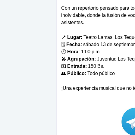
Con un repertorio pensado para to
inolvidable, donde la fusión de voc
asistentes.
📍
Lugar:
Teatro Lamas, Los Tequ
🗓️
Fecha:
sábado 13 de septiembr
🕐
Hora:
1:00 p.m.
🎤
Agrupación:
Juventud Los Te
💵
Entrada:
150 Bs.
👥
Público:
Todo público
¡Una experiencia musical que no t