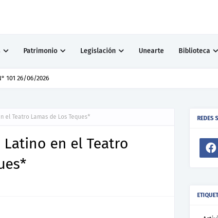
s
Patrimonio
Legislación
Unearte
Biblioteca
N° 101 26/06/2026
en el Teatro Lamas de Los Teques*
REDES 
 Latino en el Teatro
ues*
ETIQUE