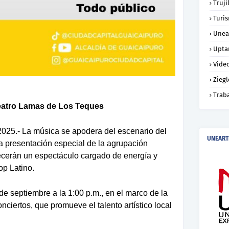
Truji
Turi
Unea
Upta
Vide
Ziegl
Trab
Teatro Lamas de Los Teques
025.- La música se apodera del escenario del
UNEART
a presentación especial de la agrupación
recerán un espectáculo cargado de energía y
op Latino
.
e septiembre a la 1:00 p.m.
, en el marco de la
nciertos
, que promueve el talento artístico local