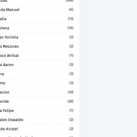
idad
(390)
ida Manuel
(6)
alia
(13)
oteca
(16)
an Yurimia
(2)
os Mezones
(2)
sco Anibal
(7)
ro Aaron
(2)
ura
(3)
rte
(3)
acion
(33)
eride
(20)
a Felipe
(1)
ales Oswaldo
(2)
do Kristel
(2)