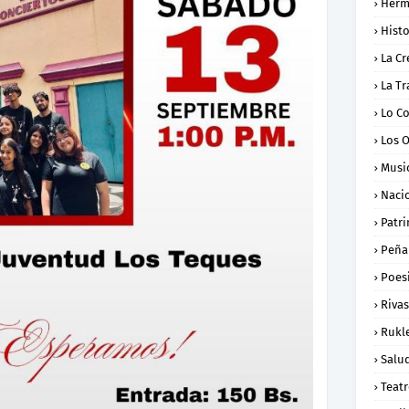
Herm
Histo
La Cr
La Tr
Lo C
Los 
Musi
Naci
Patr
Peña
Poes
Rivas
Rukl
Salu
Teat