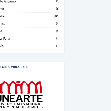
llo Antonio
(1)
smo
(5)
rte
(141)
mca
(4)
os
(4)
er Felix
(1)
ajo
(1)
E ALTOS MIRANDINOS