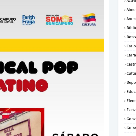
Activ
Alme
Anim
Bibli
Bosc
Carl
Carra
Cast
Cult
Depo
Educ
Efem
Ezeiz
Gonz
Guira