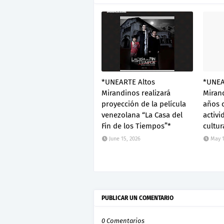
*UNEARTE Altos
*UNEA
Mirandinos realizará
Mirand
proyección de la película
años 
venezolana “La Casa del
activi
Fin de los Tiempos”*
cultur
June 15, 2026
May 1
PUBLICAR UN COMENTARIO
0 Comentarios