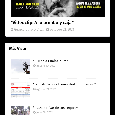
*Videoclip: A lo bombo y caja*
Guaicaipuro Digital
octubre 02, 2023
Más Visto
*Himno a Guaicaipuro*
agosto 10, 2022
*La historia local como destino turístico*
agosto 09, 2022
*Plaza Bolívar de Los Teques*
julio 09, 2022