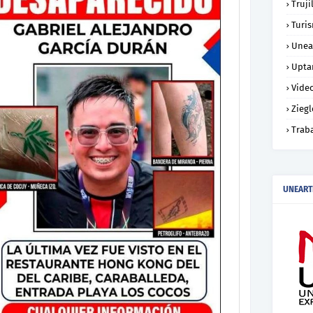
Truji
Turi
Unea
Upta
Vide
Ziegl
Trab
UNEART