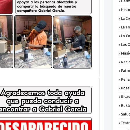
Herm
Histo
La Cr
La Tr
Lo C
Los 
Musi
Naci
Patr
Peña
Poes
Rivas
Rukl
Salu
Teat