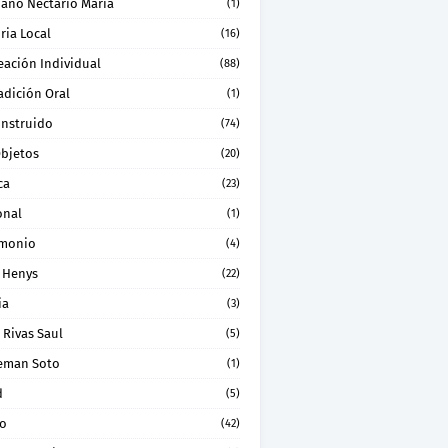
ano Nectario Maria
(1)
ria Local
(16)
eación Individual
(88)
adición Oral
(1)
onstruido
(74)
Objetos
(20)
ca
(23)
onal
(1)
imonio
(4)
 Henys
(22)
ia
(3)
 Rivas Saul
(5)
eman Soto
(1)
d
(5)
ro
(42)