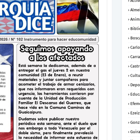
Activ
Alme
Anim
Bibli
Bosc
Carl
Carra
Cast
Cult
Depo
Educ
Efem
Ezeiz
Gonz
Guira