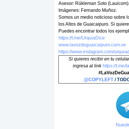
Asesor: Rúkleman Soto (Lauicom)
Imágenes: Fernando Muñoz.
Somos un medio noticioso sobre l
los Altos de Guaicaipuro. Si quier
Puedes encontrar todos los ejempl
https://t.me/UrquiaDice
www.lavozdeguaicaipuro.com.ve
https://www.instagram.com/urquia
Si quieres recibir en tu celul
ingresa al link
https://t.me
#LaVozDeGuai
@COPYLEFT
/ TOD
Nuestr