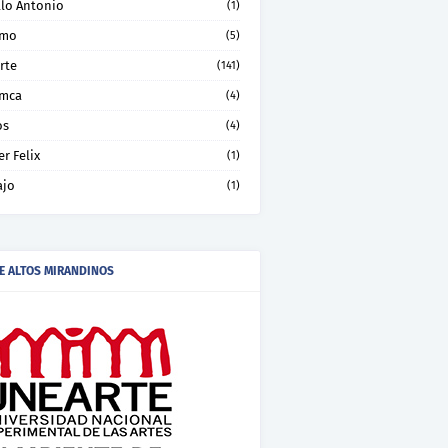
llo Antonio
(1)
smo
(5)
rte
(141)
mca
(4)
os
(4)
er Felix
(1)
ajo
(1)
E ALTOS MIRANDINOS