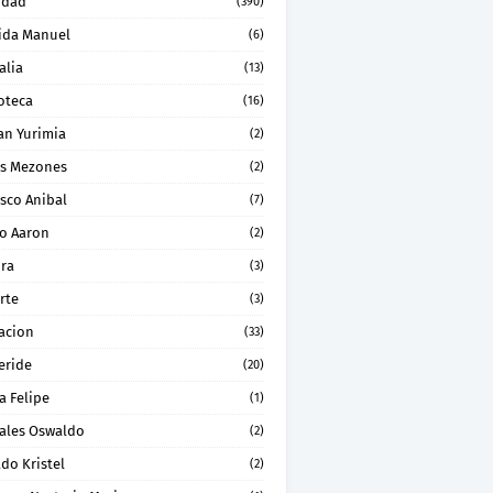
idad
(390)
ida Manuel
(6)
alia
(13)
oteca
(16)
an Yurimia
(2)
os Mezones
(2)
sco Anibal
(7)
ro Aaron
(2)
ura
(3)
rte
(3)
acion
(33)
eride
(20)
a Felipe
(1)
ales Oswaldo
(2)
do Kristel
(2)