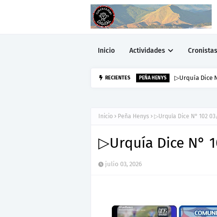
Inicio
Actividades
Cronista
▷Urquía Dice N
RECIENTES
PEÑA HENYS
Inicio
Peña Henys
▷Urquía Dice N° 102 03
▷Urquía Dice N° 
julio 03, 2026