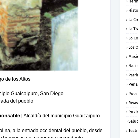
Herm
Histo
La Cr
La Tr
Lo C
Los 
Musi
Naci
Patr
o de los Altos
Peña
cipio Guaicaipuro, San Diego
Poes
trada del pueblo
Rivas
Rukl
ponsable
| Alcaldía del municipio Guaicaipuro
Salu
lina, a la entrada occidental del pueblo, desde
Teat
s y hermosas del panorama circundante,