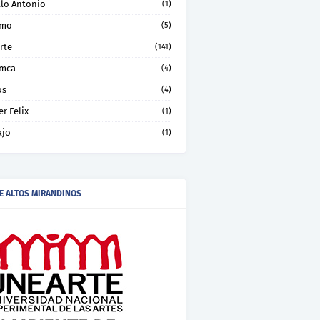
llo Antonio
(1)
smo
(5)
rte
(141)
mca
(4)
os
(4)
er Felix
(1)
ajo
(1)
E ALTOS MIRANDINOS