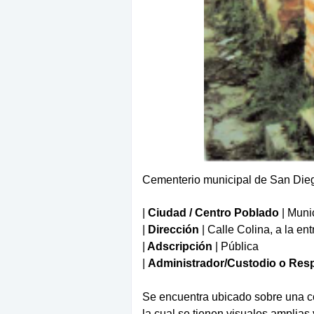
Cementerio municipal de San Dieg
|
Ciudad / Centro Poblado
| Muni
|
Dirección
| Calle Colina, a la en
|
Adscripción
| Pública
|
Administrador/Custodio o Res
Se encuentra ubicado sobre una co
la cual se tienen visuales amplia