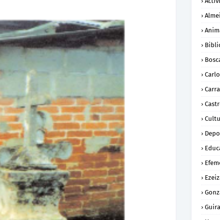
Activ
Alme
Anim
Bibli
Bosc
Carl
Carra
Cast
Cult
Depo
Educ
Efem
Ezeiz
Gonz
Guira