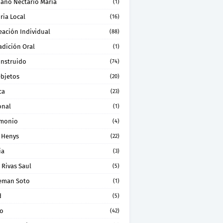
ano Nectario Maria
(1)
ria Local
(16)
eación Individual
(88)
adición Oral
(1)
onstruido
(74)
Objetos
(20)
ca
(23)
onal
(1)
imonio
(4)
 Henys
(22)
ia
(3)
 Rivas Saul
(5)
eman Soto
(1)
d
(5)
ro
(42)