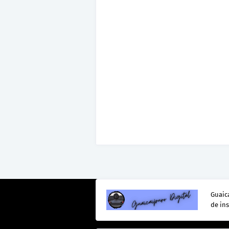
Guaica
de in