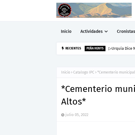
Inicio
Actividades
Cronista
▷Urquía Dice N
RECIENTES
PEÑA HENYS
Inicio
Catalogo IPC
*Cementerio municipal
*Cementerio munic
Altos*
julio 05, 2022