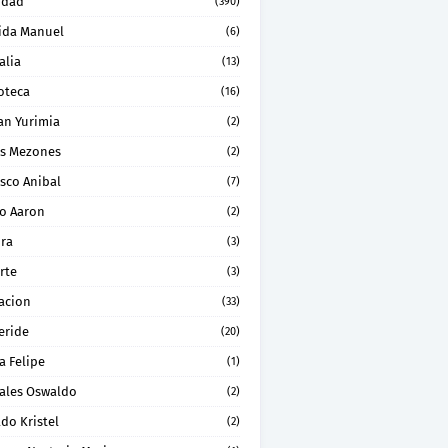
idad
(390)
ida Manuel
(6)
alia
(13)
oteca
(16)
an Yurimia
(2)
os Mezones
(2)
sco Anibal
(7)
ro Aaron
(2)
ura
(3)
rte
(3)
acion
(33)
eride
(20)
a Felipe
(1)
ales Oswaldo
(2)
do Kristel
(2)