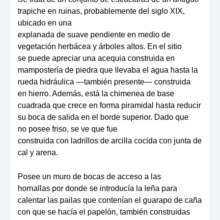
trapiche
en
ruinas,
probablemente
del
siglo XIX,
ubicado en una
expla
nada
de
suave
pendiente
en
medio de
vegetación herbácea
y árboles altos. En el sitio
se
puede
apreciar
una
acequia
construida en
mampostería de
piedra que llevaba el agua has
ta la
rueda hidráulica —tam
bién presente— construida
en
hierro. Además, está la chime
nea de base
cuadrada que cre
ce en forma piramidal hasta re
ducir
su boca de salida en el
borde superior. Dado que
no
posee friso, se ve que fue
cons
truida
con
ladrillos
de
arcilla
cocida con junta de
cal y arena.
Posee un muro de bo
cas de acceso a las
hornallas
por donde se introducía la leña para
calentar las pailas
que contenían el guarapo de caña
con que se hacía el papelón, también construidas