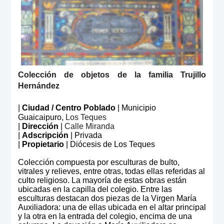
Colección de objetos de la familia Trujillo 
|
Ciudad / Centro Poblado
| Municipio
Guaicaipuro,
Los Teques
|
Dirección
|
Calle Miranda
|
Adscripción
| Privada
|
Propietario
|
Diócesis de Los Teques
Colección compuesta por esculturas de bulto,
vitrales y relieves, entre otras, todas ellas referidas al
culto religioso. La mayoría de estas obras están
ubicadas en la capilla del colegio. Entre las
esculturas destacan dos piezas de la Virgen María
Auxiliadora: una de ellas ubicada en el altar principal
y la otra en la entrada del colegio, encima de una