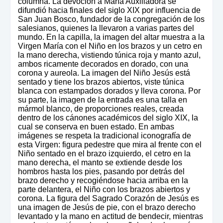
columna. La devoción a María Auxiliadora se
difundió hacia finales del siglo XIX por influencia de
San Juan Bosco, fundador de la congregación de los
salesianos, quienes la llevaron a varias partes del
mundo. En la capilla, la imagen del altar muestra a la
Virgen María con el Niño en los brazos y un cetro en
la mano derecha, vistiendo túnica roja y manto azul,
ambos ricamente decorados en dorado, con una
corona y aureola. La imagen del Niño Jesús está
sentado y tiene los brazos abiertos, viste túnica
blanca con estampados dorados y lleva corona. Por
su parte, la imagen de la entrada es una talla en
mármol blanco, de proporciones reales, creada
dentro de los cánones académicos del siglo XIX, la
cual se conserva en buen estado. En ambas
imágenes se respeta la tradicional iconografía de
esta Virgen: figura pedestre que mira al frente con el
Niño sentado en el brazo izquierdo, el cetro en la
mano derecha, el manto se extiende desde los
hombros hasta los pies, pasando por detrás del
brazo derecho y recogiéndose hacia arriba en la
parte delantera, el Niño con los brazos abiertos y
corona. La figura del Sagrado Corazón de Jesús es
una imagen de Jesús de pie, con el brazo derecho
levantado y la mano en actitud de bendecir, mientras