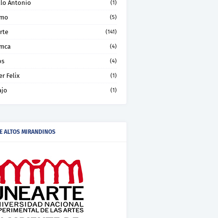
llo Antonio
(1)
smo
(5)
rte
(141)
mca
(4)
os
(4)
er Felix
(1)
ajo
(1)
E ALTOS MIRANDINOS