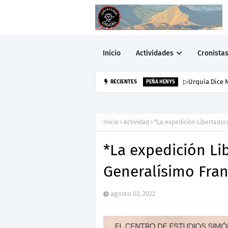
Inicio
Actividades
Cronista
▷Urquía Dice N
RECIENTES
PEÑA HENYS
Inicio
Actividad
*La expedición Libertador
*La expedición Li
Generalísimo Fran
agosto 02, 2022