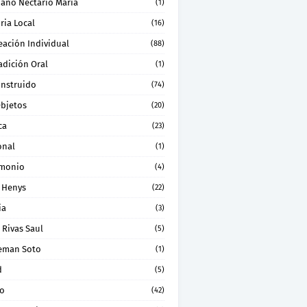
ano Nectario Maria
(1)
ria Local
(16)
eación Individual
(88)
adición Oral
(1)
onstruido
(74)
Objetos
(20)
ca
(23)
onal
(1)
imonio
(4)
 Henys
(22)
ia
(3)
 Rivas Saul
(5)
eman Soto
(1)
d
(5)
ro
(42)