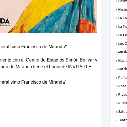
Herm
Histo
La Cr
La Tr
Lo C
Los 
neralísimo Francisco de Miranda*
Musi
nte con el Centro de Estudios Simón Bolívar y
Naci
riano de Miranda tiene el honor de INVITARLE
Patr
Peña
neralísimo Francisco de Miranda"
Poes
Rivas
Rukl
Salu
Teat