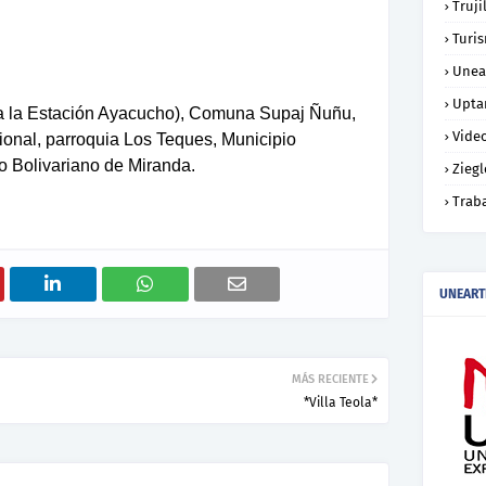
Truji
Turi
Unea
Upta
e a la Estación Ayacucho), Comuna Supaj Ñuñu,
Vide
nal, parroquia Los Teques, Municipio
o Bolivariano de Miranda.
Ziegl
Trab
UNEART
MÁS RECIENTE
*Villa Teola*