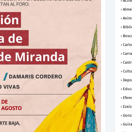
Activ
Alme
Anim
Bibli
Bosc
Carl
Carra
Cast
Cult
Depo
Educ
Efem
Ezeiz
Gonz
Guira