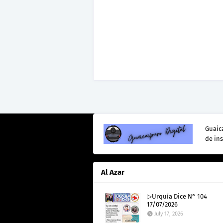
Guaica
de in
Al Azar
▷Urquía Dice N° 104
17/07/2026
July 17, 2026