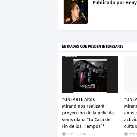
Publicado por
Heny
ENTRADAS QUE PUEDEN INTERESARTE
*UNEARTE Altos
*UNEA
Mirandinos realizará
Mirand
proyección de la película
años 
venezolana “La Casa del
activi
Fin de los Tiempos”*
cultur
June 15, 2026
May 1