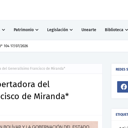
s
Patrimonio
Legislación
Unearte
Biblioteca
° 104 17/07/2026
a del Generalísimo Francisco de Miranda*
REDES 
bertadora del
cisco de Miranda*
ETIQUE