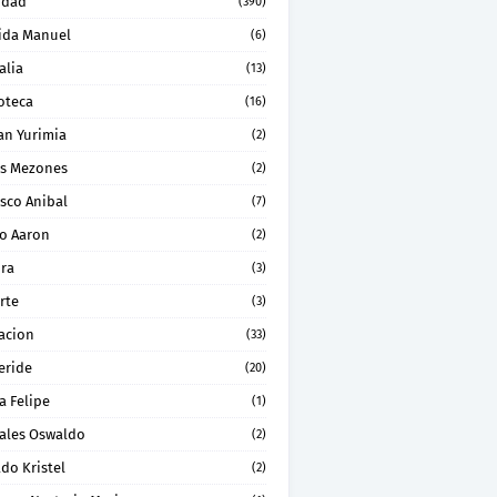
idad
(390)
ida Manuel
(6)
alia
(13)
oteca
(16)
an Yurimia
(2)
os Mezones
(2)
sco Anibal
(7)
ro Aaron
(2)
ura
(3)
rte
(3)
acion
(33)
eride
(20)
a Felipe
(1)
ales Oswaldo
(2)
do Kristel
(2)