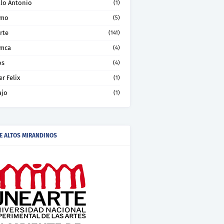
llo Antonio
(1)
smo
(5)
rte
(141)
mca
(4)
os
(4)
er Felix
(1)
ajo
(1)
E ALTOS MIRANDINOS