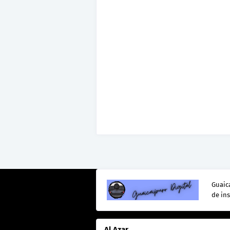
Guaica
de in
Al Azar