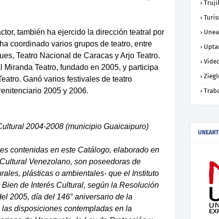
Truji
Turi
, también ha ejercido la dirección teatral por
Unea
ha coordinado varios grupos de teatro, entre
Upta
ues, Teatro Nacional de Caracas y Arjo Teatro.
Vide
l Miranda Teatro, fundado en 2005, y participa
Ziegl
atro. Ganó varios festivales de teatro
 Penitenciario 2005 y 2006.
Trab
ultural 2004-2008 (municipio Guaicaipuro)
UNEART
les contenidas en este Catálogo, elaborado en
 Cultural Venezolano, son poseedoras de
urales, plásticas o ambientales- que el Instituto
a Bien de Interés Cultural, según la Resolución
el 2005, día del 146° aniversario de la
 las disposiciones contempladas en la