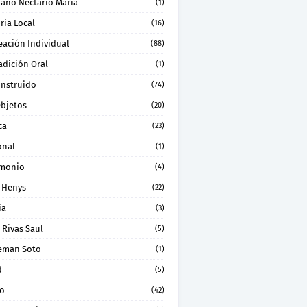
ano Nectario Maria
(1)
ria Local
(16)
eación Individual
(88)
adición Oral
(1)
onstruido
(74)
Objetos
(20)
ca
(23)
onal
(1)
imonio
(4)
 Henys
(22)
ia
(3)
 Rivas Saul
(5)
eman Soto
(1)
d
(5)
ro
(42)