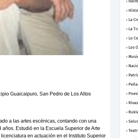
Herm
Histo
La Cr
La Tr
Lo C
Los 
Musi
Naci
Patr
Peña
cipio Guaicaipuro, San Pedro de Los Altos
Poes
Rivas
Rukl
ado a las artes escénicas, contando con una
Salu
4 años. Estudió en la Escuela Superior de Arte
Teat
icenciatura en actuación en el Instituto Superior