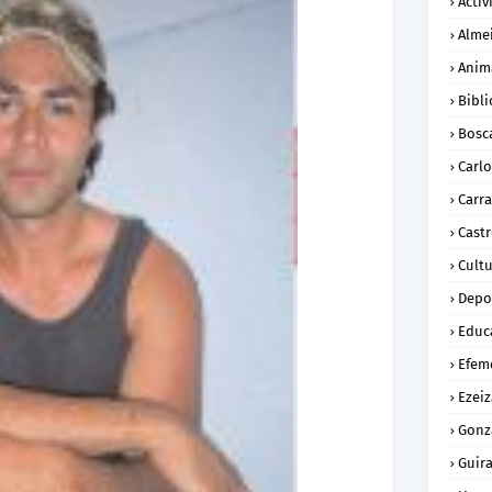
Activ
Alme
Anim
Bibli
Bosc
Carl
Carra
Cast
Cult
Depo
Educ
Efem
Ezeiz
Gonz
Guira