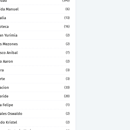
idad
(390)
ida Manuel
(6)
alia
(13)
oteca
(16)
an Yurimia
(2)
os Mezones
(2)
sco Anibal
(7)
ro Aaron
(2)
ura
(3)
rte
(3)
acion
(33)
eride
(20)
a Felipe
(1)
ales Oswaldo
(2)
do Kristel
(2)