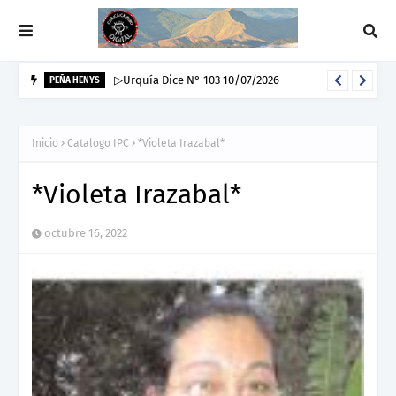
▷Urquía Dice N° 103 10/07/2026
PEÑA HENYS
Inicio
Catalogo IPC
*Violeta Irazabal*
*Violeta Irazabal*
octubre 16, 2022