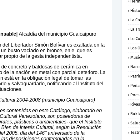
Herm
Histo
La Cr
La Tr
onsable|
Alcaldía del municipio Guaicaipuro
Lo C
 del Libertador Simón Bolívar es exaltada en la
Los 
un busto vaciado en bronce, en el que es
ar propio de la gesta independentista.
Musi
 de concreto y baldosas de cerámica en
Naci
o de la nación en metal con parcial deterioro. La
Patr
n está en la obligación legal de tomar las
o y salvaguardarlo, notificando al Instituto del
Peña
tuaciones.
Poes
ultural 2004-2008 (municipio Guaicaipuro)
Rivas
les contenidas en este Catálogo, elaborado en
Rukl
 Cultural Venezolano, son poseedoras de
urales, plásticas o ambientales- que el Instituto
Salu
a Bien de Interés Cultural, según la Resolución
Teat
el 2005, día del 146° aniversario de la
 las disposiciones contempladas en la