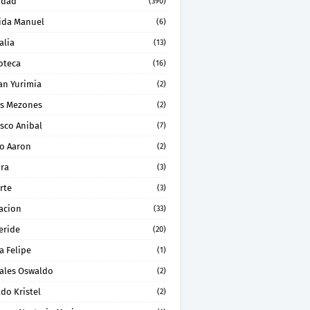
idad
(390)
ida Manuel
(6)
alia
(13)
oteca
(16)
an Yurimia
(2)
os Mezones
(2)
sco Anibal
(7)
ro Aaron
(2)
ura
(3)
rte
(3)
acion
(33)
eride
(20)
a Felipe
(1)
ales Oswaldo
(2)
do Kristel
(2)