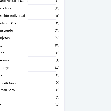
ano Nectario Maria
(1)
ria Local
(16)
eación Individual
(88)
adición Oral
(1)
onstruido
(74)
Objetos
(20)
ca
(23)
onal
(1)
imonio
(4)
 Henys
(22)
ia
(3)
 Rivas Saul
(5)
eman Soto
(1)
d
(5)
ro
(42)