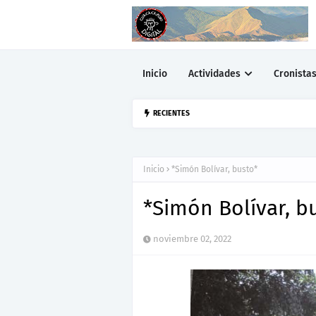
Inicio
Actividades
Cronista
▷Urquía Dice N
RECIENTES
PEÑA HENYS
Inicio
*Simón Bolívar, busto*
*Simón Bolívar, b
noviembre 02, 2022