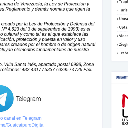
Truji
variana de Venezuela, la Ley de Protección y
y su Reglamento y demás normas que rigen la
Turi
Unea
l, creado por la Ley de Protección y Defensa del
Upta
l Nº 4.623 del 3 de septiembre de 1993) es el
o cultural y como tal es el que establece las
Vide
ficación, protección y puesta en valor y uso
ugares creados por el hombre o de origen natural
Ziegl
stituyan elementos fundamentales de nuestra
Trab
, Villa Santa Inés, apartado postal 6998, Zona
Teléfonos: 482-4317 / 5337 / 6295 / 4726 Fax:
UNEART
o canal en Telegram
t.me/GuaicaipuroDigital