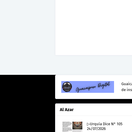
Guaica
de in
Al Azar
▷Urquía Dice N° 105
24/07/2026