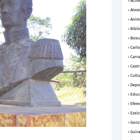
Activ
Alme
Anim
Bibli
Bosc
Carl
Carra
Cast
Cult
Depo
Educ
Efem
Ezeiz
Gonz
Guira