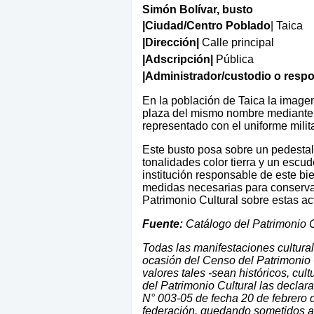
Simón Bolívar, busto
|Ciudad/Centro Poblado
|
Taica
|Dirección|
Calle principal
|Adscripción|
Pública
|Administrador/custodio o resp
En la población de Taica la imagen
plaza del mismo nombre mediante 
representado con el uniforme milit
Este busto posa sobre un pedestal
tonalidades color tierra y un escud
institución responsable de este bie
medidas necesarias para conservarl
Patrimonio Cultural sobre estas ac
Fuente:
Catálogo del Patrimonio C
Todas las manifestaciones cultura
ocasión del Censo del Patrimonio
valores tales -sean históricos, cult
del Patrimonio Cultural las declar
N° 003-05 de fecha 20 de febrero d
federación, quedando sometidos a