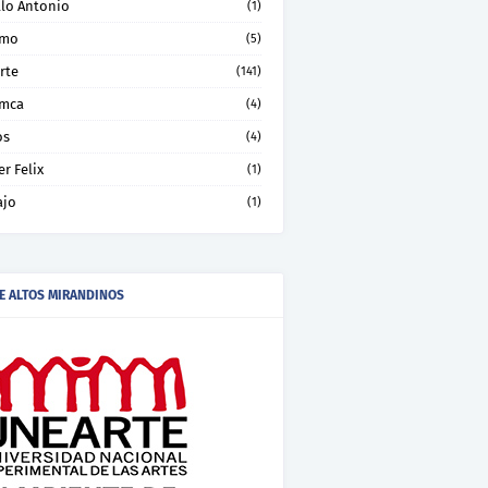
llo Antonio
(1)
smo
(5)
rte
(141)
mca
(4)
os
(4)
er Felix
(1)
ajo
(1)
E ALTOS MIRANDINOS